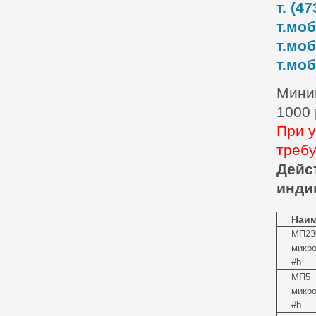
т. (47
т.моб
т.моб
т.моб
Миним
1000
При у
требу
Дейс
инди
Наим
МП230
микр
#b
МП5
микр
#b