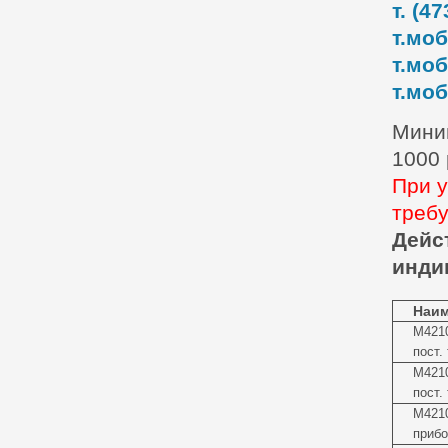
т. (47
т.моб
т.моб
т.моб
Миним
1000
При у
требу
Дейс
инди
Наим
М4210
пост.
М4210
пост.
М4210
прибо