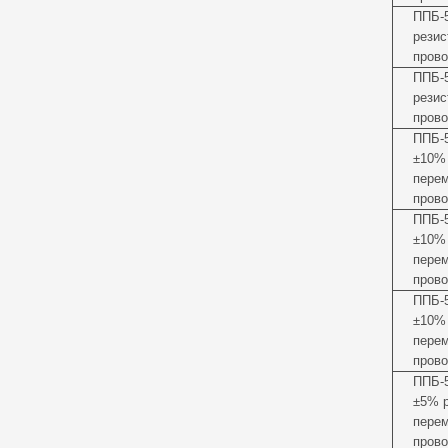
ППБ-
резис
пров
ППБ-
резис
пров
ППБ-
±10% 
пере
пров
ППБ-
±10% 
пере
пров
ППБ-
±10% 
пере
пров
ППБ-5
±5% р
пере
пров