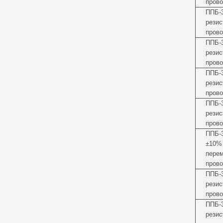
пров
ППБ-
резис
пров
ППБ-
резис
пров
ППБ-
резис
пров
ППБ-
резис
пров
ППБ-3
±10% 
пере
пров
ППБ-
резис
пров
ППБ-
резис