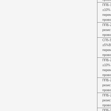
ППБ-1
±10% 
пере
пров
ППБ-
резис
пров
СП5-3
±5%В
пере
пров
ППБ-2
±10% 
пере
пров
ППБ-
резис
пров
ППБ-2
резис
пров
ППБ-2