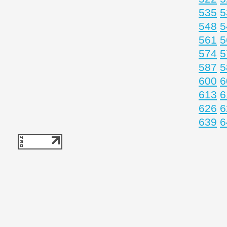
535
5
548
5
561
5
574
5
587
5
600
6
613
6
626
6
639
6