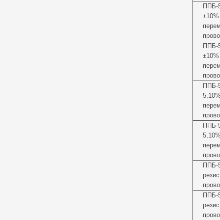
ППБ-5
±10% 
пере
пров
ППБ-5
±10% 
пере
пров
ППБ-5
5,10%
пере
пров
ППБ-5
5,10%
пере
пров
ППБ-5
резис
пров
ППБ-
резис
пров