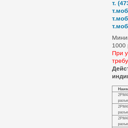
т. (47
т.моб
т.моб
т.моб
Миним
1000
При у
требу
Дейс
инди
Наим
2РМ4
разъе
2РМ4
разъе
2РМ4
разъе