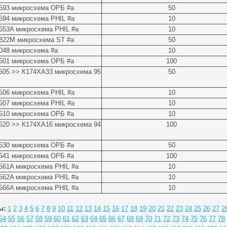
593 микросхема ОРБ #a
50
94 микросхема PHIL #a
10
653A микросхема PHIL #a
10
822M микросхема ST #a
50
048 микросхема #a
10
501 микросхема ОРБ #a
100
505 >> К174ХА33 микросхема 95
50
06 микросхема PHIL #a
10
07 микросхема PHIL #a
10
510 микросхема ОРБ #a
10
520 >> К174ХА16 микросхема 94
100
530 микросхема ОРБ #a
50
541 микросхема ОРБ #a
100
561A микросхема PHIL #a
10
562A микросхема PHIL #a
10
566A микросхема PHIL #a
10
ы:
1
2
3
4
5
6
7
8
9
10
11
12
13
14
15
16
17
18
19
20
21
22
23
24
25
26
27
2
54
55
56
57
58
59
60
61
62
63
64
65
66
67
68
69
70
71
72
73
74
75
76
77
78