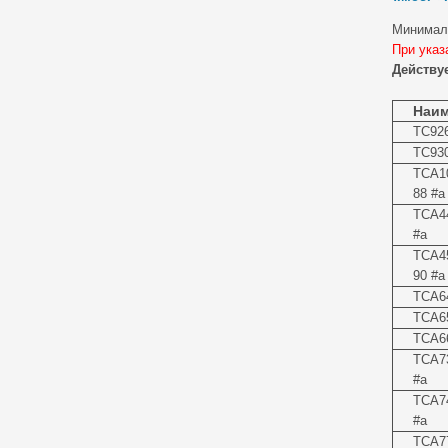
Минималь
При указ
Действу
Наим
TC92
TC93
TCA1
88 #a
TCA4
#a
TCA4
90 #a
TCA6
TCA6
TCA6
TCA7
#a
TCA7
#a
TCA7