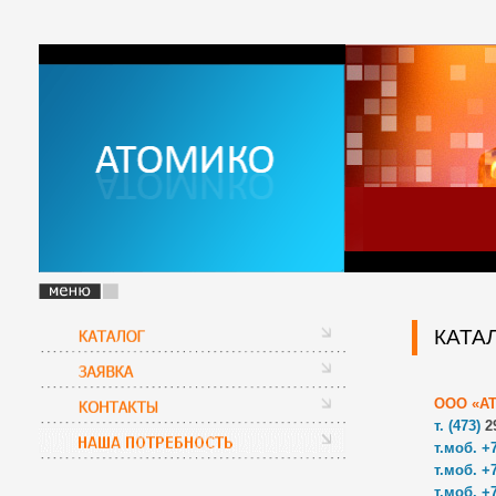
КАТА
ООО «АТ
т. (473)
2
т.моб. +7
т.моб. +7
т.моб. +7