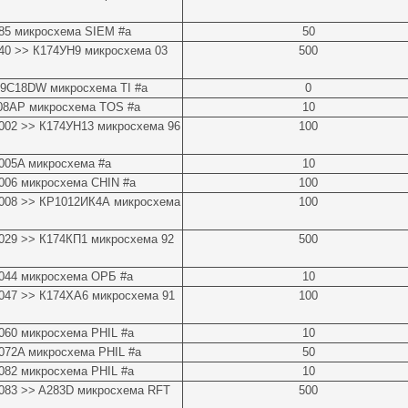
85 микросхема SIEM #a
50
40 >> К174УН9 микросхема 03
500
9C18DW микросхема TI #a
0
08AP микросхема TOS #a
10
002 >> К174УН13 микросхема 96
100
005A микросхема #a
10
006 микросхема CHIN #a
100
008 >> КР1012ИК4А микросхема
100
029 >> К174КП1 микросхема 92
500
044 микросхема ОРБ #a
10
047 >> К174ХА6 микросхема 91
100
60 микросхема PHIL #a
10
072A микросхема PHIL #a
50
82 микросхема PHIL #a
10
083 >> A283D микросхема RFT
500