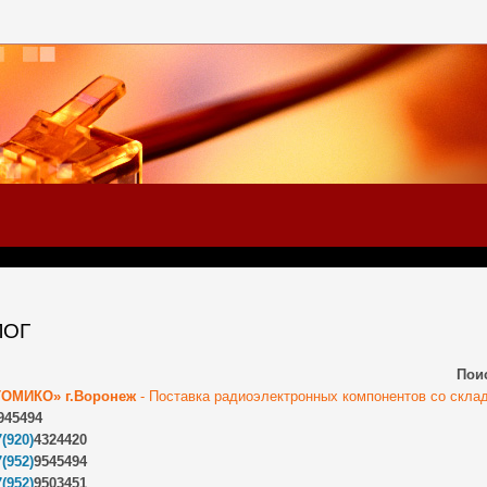
ЛОГ
Пои
ОМИКО» г.Воронеж
- Поставка радиоэлектронных компонентов со склад
945494
(920)
4324420
(952)
9545494
(952)
9503451