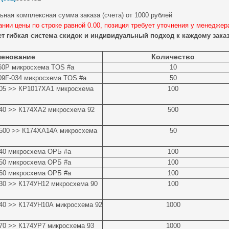
ная комплексная сумма заказа (счета) от 1000 рублей
ании цены по строке равной 0.00, позиция требует уточнения у менеджер
ет гибкая система скидок и индивидуальный подход к каждому заказ
енование
Количество
60P микросхема TOS #a
10
09F-034 микросхема TOS #a
50
05 >> КР1017ХА1 микросхема
100
40 >> К174ХА2 микросхема 92
500
500 >> К174ХА14А микросхема
50
40 микросхема ОРБ #a
100
50 микросхема ОРБ #a
100
60 микросхема ОРБ #a
100
30 >> К174УН12 микросхема 90
100
40 >> К174УН10А микросхема 92
1000
70 >> К174УР7 микросхема 93
1000