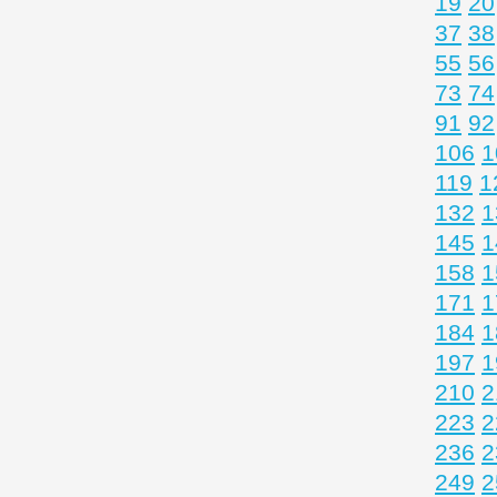
19
20
37
38
55
56
73
74
91
92
106
1
119
1
132
1
145
1
158
1
171
1
184
1
197
1
210
2
223
2
236
2
249
2