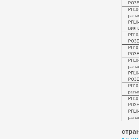
РОЗЕ
РП10
разъе
РП10-
ВИЛК
РП10
РОЗЕ
РП10
РОЗЕ
РП10
разъе
РП10
РОЗЕ
РП10
разъе
РП10-
РОЗЕ
РП10
разъе
стра