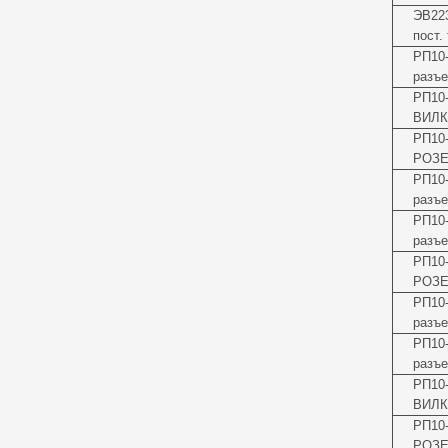
ЭВ223
пост.
РП10
разъе
РП10-
ВИЛК
РП10-
РОЗЕ
РП10
разъе
РП10
разъе
РП10-
РОЗЕ
РП10
разъе
РП10
разъе
РП10-
ВИЛК
РП10
РОЗЕ