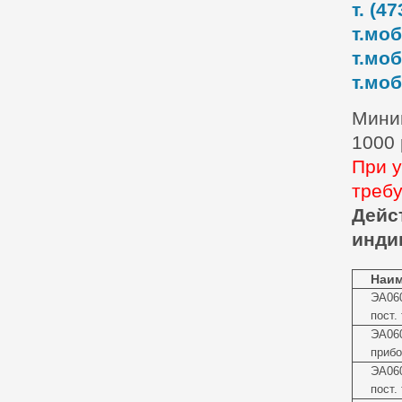
т. (47
т.моб
т.моб
т.моб
Миним
1000
При у
требу
Дейс
инди
Наим
ЭА060
пост.
ЭА060
прибо
ЭА060
пост.