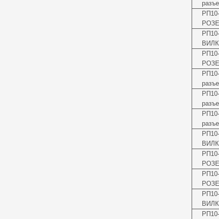
разъе
РП10-
РОЗЕ
РП10-
ВИЛК
РП10-
РОЗЕ
РП10
разъе
РП10
разъе
РП10
разъе
РП10
ВИЛК
РП10
РОЗЕ
РП10
РОЗЕ
РП10
ВИЛК
РП10