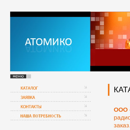
КАТ
ООО 
радио
заказ