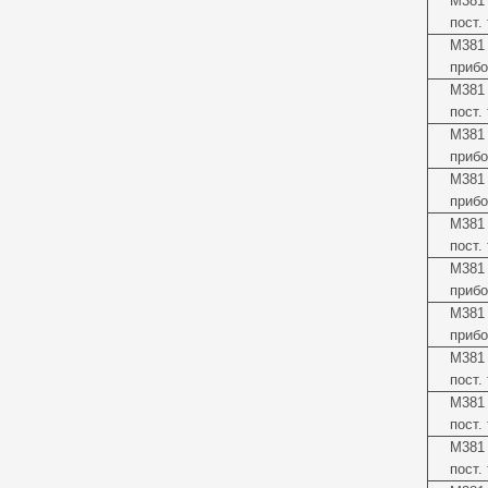
М381 
пост.
М381 
прибо
М381 
пост.
М381 
прибо
М381
прибо
М381
пост.
М381 
прибо
М381
прибо
М381 
пост.
М381 
пост.
М381
пост.