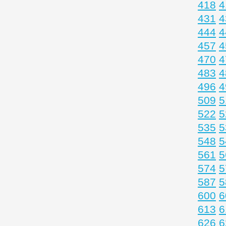
418
4
431
4
444
4
457
4
470
4
483
4
496
4
509
5
522
5
535
5
548
5
561
5
574
5
587
5
600
6
613
6
626
6