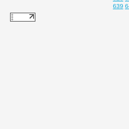
639
6