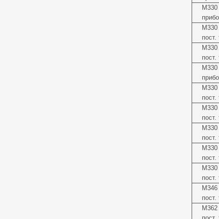
М330 
прибо
М330 
пост.
М330
пост.
М330 
прибо
М330
пост.
М330 
пост.
М330
пост.
М330
пост.
М330 
пост.
М346 
пост.
М362 
пост.