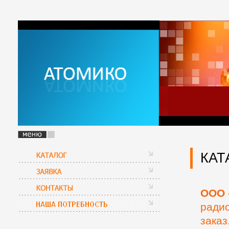
КАТ
ООО 
радио
заказ