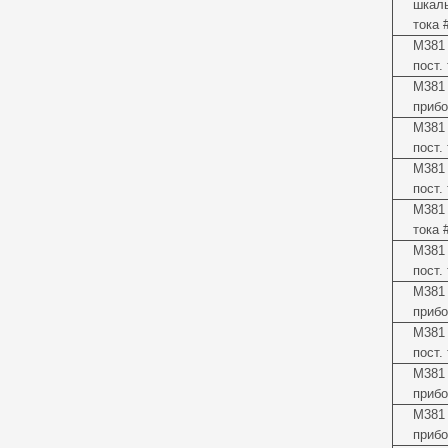
шкалы
тока 
М381 
пост.
М381
прибо
М381
пост.
М381
пост.
М381 
тока 
М381
пост.
М381
прибо
М381 
пост.
М381 
прибо
М381 
прибо