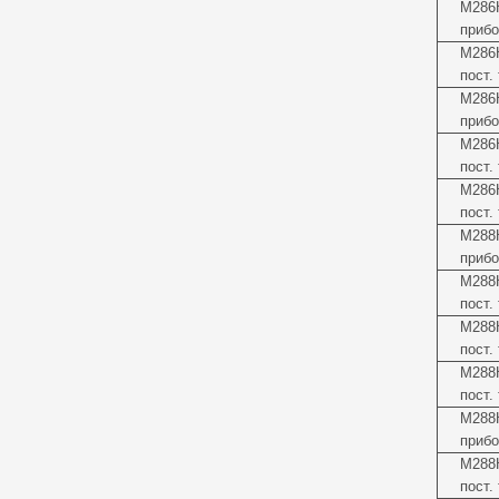
М286
прибо
М286
пост.
М286
прибо
М286
пост.
М286
пост.
М288
прибо
М288
пост.
М288
пост.
М288
пост.
М288
прибо
М288
пост.